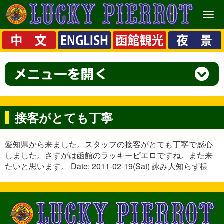
メ
ニ
ュ
ー
接客がとても丁寧
愛知県から来ました。スタッフの接客がとても丁寧で感心
しました。さすがは函館のラッキーピエロですね。また来
たいと思います。 Date: 2011-02-19(Sat) 詠み人知らず様