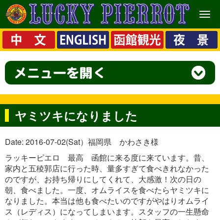
メ
ニ
ュ
ー
ヤミツキになりました
Date: 2016-07-02(Sat）福岡県 かわさき様
ラッキーピエロ 最高 函館に来る度に来ています。昔、
家内と五稜郭店に行った時、量多すぎて食べきれなかった
のですが、お持ち帰りにしてくれて、大感激！次の日の
朝、食べました。一度、オムライスを食べたらヤミツキに
なりました。本当は他も食べたいのですがやはりオムライ
ス（レディス）になってしまいます。スタッフの一生懸命