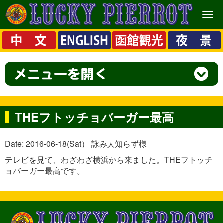
メ
ニ
ュ
ー
THEフトッチョバーガー最高
Date: 2016-06-18(Sat） 詠み人知らず様
テレビを見て、わざわざ横浜から来ました。THEフトッチ
ョバーガー最高です。