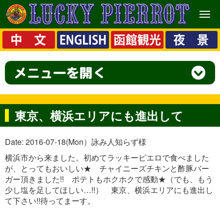
メ
ニ
ュ
ー
東京、横浜エリアにも進出して
Date: 2016-07-18(Mon）詠み人知らず様
横浜市から来ました。初めてラッキーピエロで食べました
が、とってもおいしい★ チャイニーズチキンと酢豚バー
ガー頂きました!! ポテトもホクホクで感動★（でも、もう
少し塩を足してほしい…!!） 東京、横浜エリアにも進出し
て下さい!!待ってまーす。