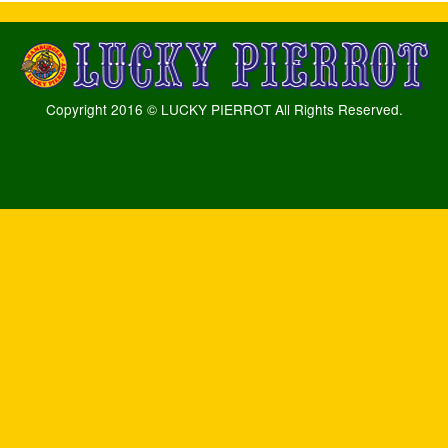
Copyright 2016 © LUCKY PIERROT All Rights Reserved.