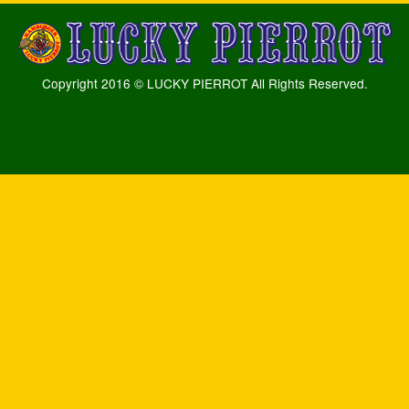
Copyright 2016 © LUCKY PIERROT All Rights Reserved.