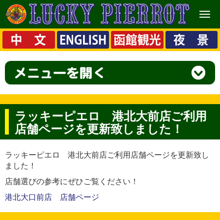
メ
ニ
ュ
ー
ラッキーピエロ 港北大前店ご利用
店舗ページを更新致しました！
ラッキーピエロ 港北大前店ご利用店舗ページを更新致し
ました！
店舗選びの参考にぜひご覧ください！
港北大口前店 店舗ページ